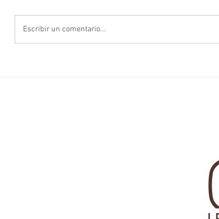
Escribir un comentario...
AVISO LEGAL
POLÍTICA DE PRIVACIDAD
POLÍTICA DE COOKIES
LEGAL N
C/ Serrano 240 1ª planta
28016 Madrid
+34 914330811
info@cortizolegal.com