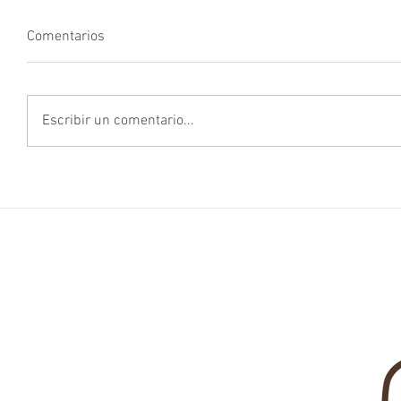
Comentarios
Escribir un comentario...
AVISO LEGAL
POLÍTICA DE PRIVACIDAD
POLÍTICA DE COOKIES
LEGAL N
C/ Serrano 240 1ª planta
28016 Madrid
+34 914330811
info@cortizolegal.com