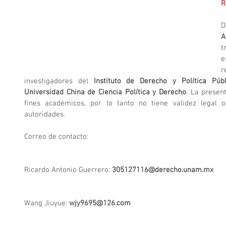
R
D
A
t
e
r
investigadores del 
Instituto de Derecho y Política Púb
Universidad China de Ciencia Política y Derecho
. La present
fines académicos, por lo tanto no tiene validez legal o 
autoridades.
Correo de contacto:
Ricardo Antonio Guerrero:
 305127116@derecho.unam.mx
Wang Jiuyue: 
wjy9695@126.com