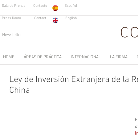
Sala de Prensa
Contacto
Español
Press Room
Contact
English
Newsletter
HOME
ÁREAS DE PRÁCTICA
INTERNACIONAL
LA FIRMA
Ley de Inversión Extranjera de la 
China
E
o
I