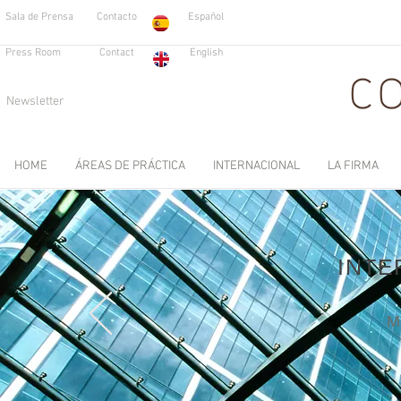
Sala de Prensa
Contacto
Español
Press Room
Contact
English
Newsletter
HOME
ÁREAS DE PRÁCTICA
INTERNACIONAL
LA FIRMA
INTE
M