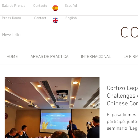
Sala de Prensa
Contacto
Español
Press Room
Contact
English
Newsletter
HOME
ÁREAS DE PRÁCTICA
INTERNACIONAL
LA FIR
Cortizo Leg
Challenges 
Chinese Co
El pasado mes 
participó, junt
seminario "Lega
Overseas...