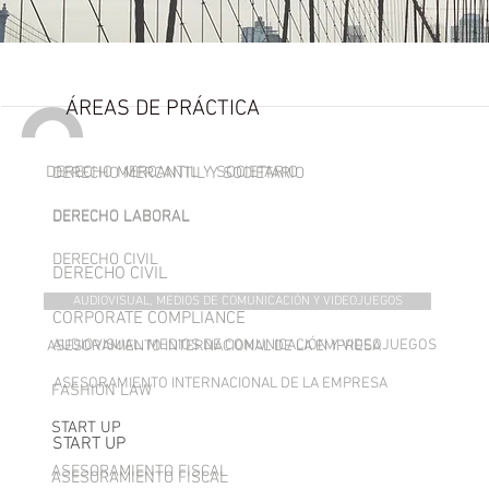
ÁREAS DE PRÁCTICA
DERECHO MERCANTIL Y SOCIETARIO
DERECHO MERCANTIL Y SOCIETARIO
DERECHO LABORAL
DERECHO LABORAL
DERECHO CIVIL
DERECHO CIVIL
AUDIOVISUAL, MEDIOS DE COMUNICACIÓN Y VIDEOJUEGOS
CORPORATE COMPLIANCE
AUDIOVISUAL, MEDIOS DE COMUNICACIÓN Y VIDEOJUEGOS
ASESORAMIENTO INTERNACIONAL DE LA EMPRESA
ASESORAMIENTO INTERNACIONAL DE LA EMPRESA
FASHION LAW
START UP
START UP
ASESORAMIENTO FISCAL
ASESORAMIENTO FISCAL