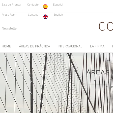
Sala de Prensa
Contacto
Español
Press Room
Contact
English
Newsletter
HOME
ÁREAS DE PRÁCTICA
INTERNACIONAL
LA FIRMA
ÁREAS 