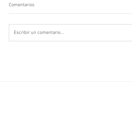
Comentarios
Escribir un comentario...
AVISO LEGAL
POLÍTICA DE PRIVACIDAD
POLÍTICA DE COOKIES
LEGAL N
C/ Serrano 240 1ª planta
28016 Madrid